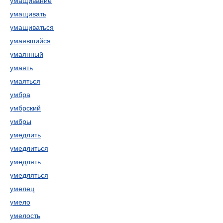
умащивание
умащивать
умащиваться
умаявшийся
умаянный
умаять
умаяться
умбра
умбрский
умбры
умедлить
умедлиться
умедлять
умедляться
умелец
умело
умелость