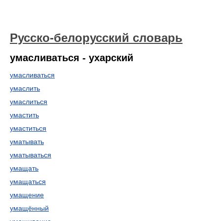
Русско-белорусский словарь
умасливаться - ухарский
умасливаться
умаслить
умаслиться
умастить
умаститься
уматывать
уматываться
умащать
умащаться
умащение
умащённый