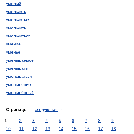
умелый
умельчать
умельчаться
умельчить
умельчиться
умение
уменье
уменьшаемое
уменьшать
уменьшаться
уменьшение
уменьшённый
Страницы
следующая
→
1
2
3
4
5
6
7
8
9
10
11
12
13
14
15
16
17
18